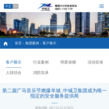
中文
EN
首页
-
集团案例
-
客户展示
客户展示
行业案例
明星保镖
活动安保
人技结合
消防实录
第二届广马音乐节燃爆羊城 ,中城卫集团成为唯一
指定的安全服务提供商
发布日期 : 2017-12-12 12:56:31