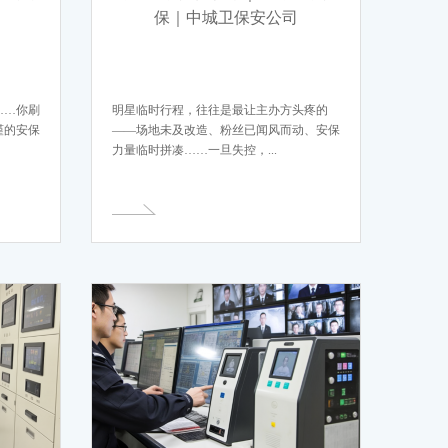
保｜中城卫保安公司
……你刷
明星临时行程，往往是最让主办方头疼的
谨的安保
——场地未及改造、粉丝已闻风而动、安保
力量临时拼凑……一旦失控，...