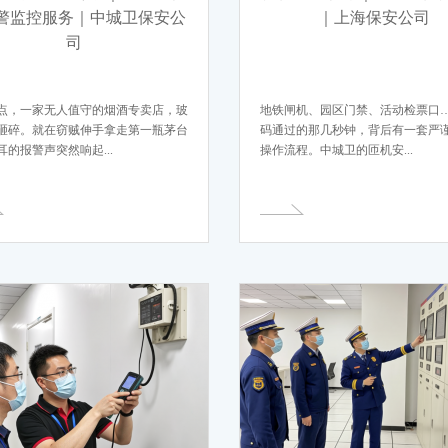
警监控服务｜中城卫保安公
｜上海保安公司
司
点，一家无人值守的烟酒专卖店，玻
地铁闸机、园区门禁、活动检票口
砸碎。就在窃贼伸手拿走第一瓶茅台
码通过的那几秒钟，背后有一套严
耳的报警声突然响起...
操作流程。中城卫的匝机安...